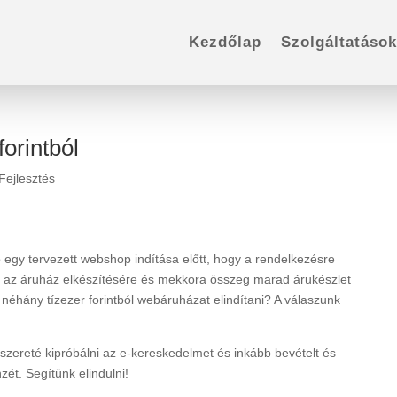
Kezdőlap
Szolgáltatások
orintból
ejlesztés
 egy tervezett webshop indítása előtt, hogy a rendelkezésre
nk az áruház elkészítésére és mekkora összeg marad árukészlet
éhány tízezer forintból webáruházat elindítani? A válaszunk
szereté kipróbálni az e-kereskedelmet és inkább bevételt és
zét. Segítünk elindulni!