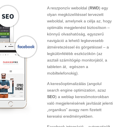
A reszponzív weboldal (
RWD
) egy
olyan megközelítéssel tervezett
weboldal, amelynek a célja az, hogy
optimális megjelenést biztosítson –
könnyű olvashatóság, egyszerű
navigáció a lehető legkevesebb
átméretezéssel és görgetéssel – a
legkülönfélébb eszközökön (az
asztali számítógép monitorjától, a
tableten át, egészen a
mobiltelefonokig).
A keresőoptimalizálás (angolul
search engine optimization, azaz
SEO
) a weblap keresőmotorokban
való megjelenésének javítását jelenti
„organikus” avagy nem fizetett
keresési eredményekben.
Facebook integráció – automatizált