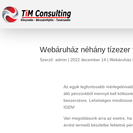
Webáruház néhány tízezer f
Szerző:
admin
|
2022 december 14
|
Webáruház F
Az egyik legfontosabb mérlegelnivaló
álló pénzünkből mennyit kell költsü
beszerzésre. Lehetséges mindössze n
IGEN!
Van megoldásunk arra az esetre, ha 
árrést termelő készletbe fektetné pén