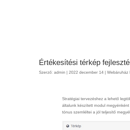
Értékesítési térkép fejleszt
Szerző:
admin
|
2022 december 14
|
Webáruház F
Stratégiai tervezéshez a lehető leg
általunk készített modul megyénként
tónus szemléltei a jól teljesítő megyé