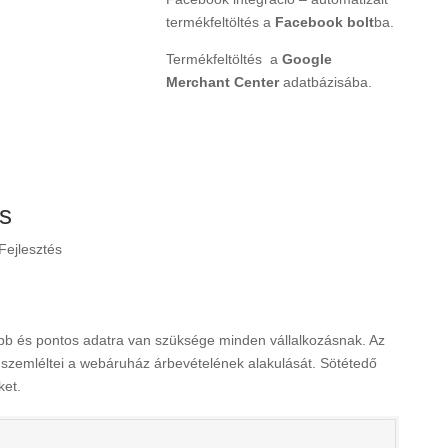
termékfeltöltés a
Facebook bolt
ba.
Termékfeltöltés a
Google
Merchant Center
adatbázisába.
és
ejlesztés
több és pontos adatra van szüksége minden vállalkozásnak. Az
 szemléltei a webáruház árbevételének alakulását. Sötétedő
ket.