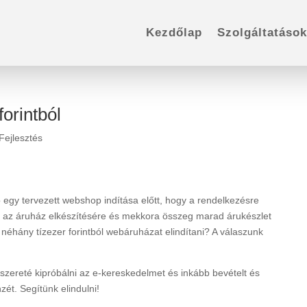
Kezdőlap
Szolgáltatások
orintból
ejlesztés
 egy tervezett webshop indítása előtt, hogy a rendelkezésre
nk az áruház elkészítésére és mekkora összeg marad árukészlet
éhány tízezer forintból webáruházat elindítani? A válaszunk
szereté kipróbálni az e-kereskedelmet és inkább bevételt és
zét. Segítünk elindulni!