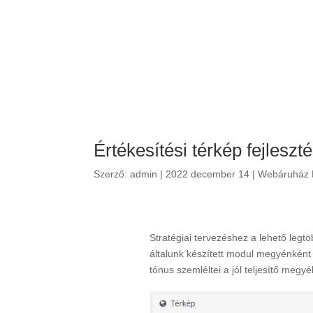
Értékesítési térkép fejleszt
Szerző:
admin
|
2022 december 14
|
Webáruház F
Stratégiai tervezéshez a lehető leg
általunk készített modul megyénként
tónus szemléltei a jól teljesítő megyé