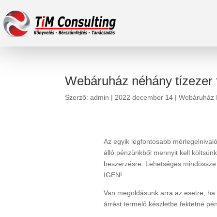
Webáruház néhány tízezer f
Szerző:
admin
|
2022 december 14
|
Webáruház F
Az egyik legfontosabb mérlegelnivaló
álló pénzünkből mennyit kell költsü
beszerzésre. Lehetséges mindössze n
IGEN!
Van megoldásunk arra az esetre, ha 
árrést termelő készletbe fektetné pén