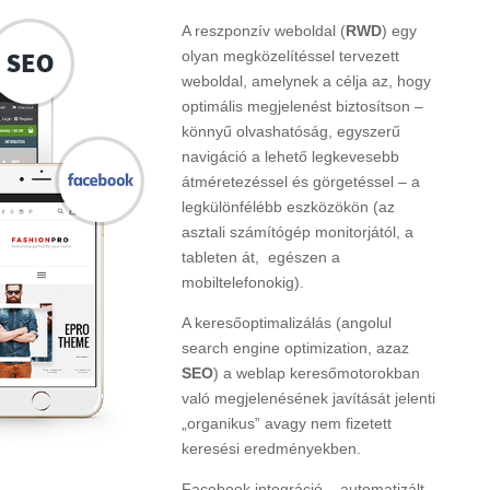
A reszponzív weboldal (
RWD
) egy
olyan megközelítéssel tervezett
weboldal, amelynek a célja az, hogy
optimális megjelenést biztosítson –
könnyű olvashatóság, egyszerű
navigáció a lehető legkevesebb
átméretezéssel és görgetéssel – a
legkülönfélébb eszközökön (az
asztali számítógép monitorjától, a
tableten át, egészen a
mobiltelefonokig).
A keresőoptimalizálás (angolul
search engine optimization, azaz
SEO
) a weblap keresőmotorokban
való megjelenésének javítását jelenti
„organikus” avagy nem fizetett
keresési eredményekben.
Facebook integráció – automatizált