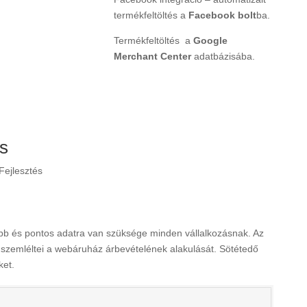
termékfeltöltés a
Facebook bolt
ba.
Termékfeltöltés a
Google
Merchant Center
adatbázisába.
és
ejlesztés
több és pontos adatra van szüksége minden vállalkozásnak. Az
 szemléltei a webáruház árbevételének alakulását. Sötétedő
ket.