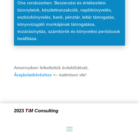
One rendszerben. Beszerzési és értékesítési
bizonylatok, készlettranzakciók, naplókönyvelés,
eszközkönyvelés, bank, pénztár, leltár támogatás,
könyvvizsgáló munkájának támogatása,
évzárás/nyitás, számkörök és könyvelési periódusok
beállítása.
Amennyiben felkeltettük érdeklődését,
Árajánlatkéréshez
<– kattintson ide!
2023
T
i
M Consulting