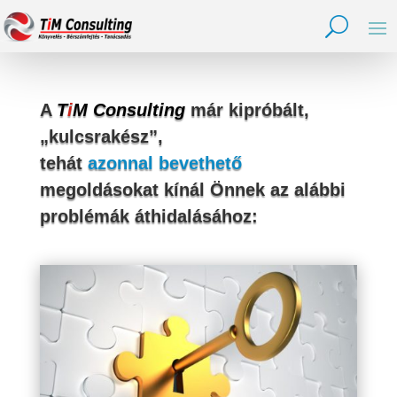
A
T
i
M Consulting
már kipróbált,
„kulcsrakész”,
tehát
azonnal bevethető
megoldásokat kínál Önnek az alábbi
problémák áthidalásához: