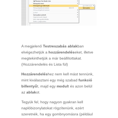
A megjelenő
Testreszabás ablak
ban
elvégezhetjük a
hozzárendelés
eket, illetve
megtekinthetjük a már beállítottakat.
(Hozzárendelés és Lista fül)
Hozzárendelés
hez nem kell mást tennünk,
mint kiválasztani egy még szabad
funkció
billentyű
t, majd egy
modul
t és azon belül
az
ablak
ot.
Tegyük fel, hogy nagyon gyakran kell
naplóbizonylatokat rögzítenünk, ezért
szeretnék, ha egy gombnyomásra (például