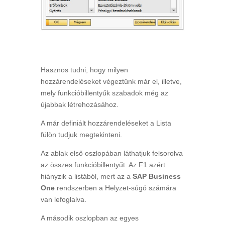
Hasznos tudni, hogy milyen
hozzárendeléseket végeztünk már el, illetve,
mely funkcióbillentyűk szabadok még az
újabbak létrehozásához.
A már definiált hozzárendeléseket a Lista
fülön tudjuk megtekinteni.
Az ablak első oszlopában láthatjuk felsorolva
az összes funkcióbillentyűt. Az F1 azért
hiányzik a listából, mert az a
SAP Business
One
rendszerben a Helyzet-súgó számára
van lefoglalva.
A második oszlopban az egyes