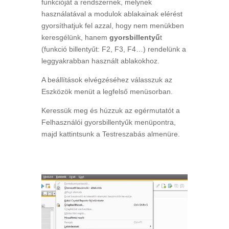
funkcióját a rendszernek, melynek
használatával a modulok ablakainak elérést
gyorsíthatjuk fel azzal, hogy nem menükben
keresgélünk, hanem
gyorsbillentyű
t
(funkció billentyűt: F2, F3, F4…) rendelünk a
leggyakrabban használt ablakokhoz.
A beállítások elvégzéséhez válasszuk az
Eszközök menüt a legfelső menüsorban.
Keressük meg és húzzuk az egérmutatót a
Felhasználói gyorsbillentyűk menüpontra,
majd kattintsunk a Testreszabás almenüre.