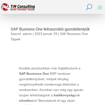
SAP Business One felhasználói gyorsbillentyűk
Szerző:
admin
|
2023 január 29
|
SAP Business One
Tippek
Korábbi posztunkban már foglalkoztunk a
SAP Business One
ERP rendszer
gyorsbillentyűivel, melyek tényleg
megkönnyíthetik mindennapi életünket a
rendszerben. Azonban van még egy igazán
szuper lehetőségünk a
hatékonyság
unk
növelés
ére! Bemutatunk itt egy olyan