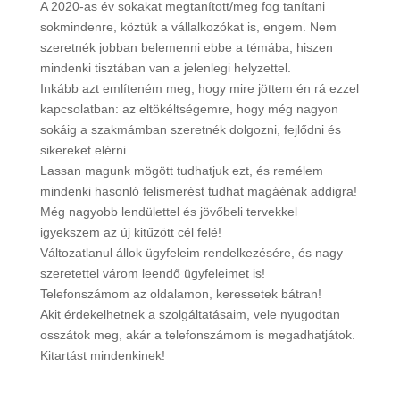
A 2020-as év sokakat megtanított/meg fog tanítani
sokmindenre, köztük a vállalkozókat is, engem. Nem
szeretnék jobban belemenni ebbe a témába, hiszen
mindenki tisztában van a jelenlegi helyzettel.
Inkább azt említeném meg, hogy mire jöttem én rá ezzel
kapcsolatban: az eltökéltségemre, hogy még nagyon
sokáig a szakmámban szeretnék dolgozni, fejlődni és
sikereket elérni.
Lassan magunk mögött tudhatjuk ezt, és remélem
mindenki hasonló felismerést tudhat magáénak addigra!
Még nagyobb lendülettel és jövőbeli tervekkel
igyekszem az új kitűzött cél felé!
Változatlanul állok ügyfeleim rendelkezésére, és nagy
szeretettel várom leendő ügyfeleimet is!
Telefonszámom az oldalamon, keressetek bátran!
Akit érdekelhetnek a szolgáltatásaim, vele nyugodtan
osszátok meg, akár a telefonszámom is megadhatjátok.
Kitartást mindenkinek!