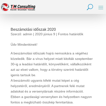
Beszámolási időszak 2020
Szerző:
admin
|
2020 június 9
|
Fontos határidők
Üdv Mindenkinek!
A beszámolási időszaki hajrá nemsokára a végéhez
közeledik. Bár a vírus helyzet miatt kitolták szeptember
30-ig a leadási határidőt, könyvelőként, vállalkozóként
azt az elvet vallom, hogy a törvény szerinti határidőt
igenis tartsuk be.
A beszámoló ugyanis kifelé mutat képet a cég
helyzetéről, eredményéről. A partnerek felé mutat
adatokat és a versenytársak részére információt.
Ebben a gazdasági versenyben és helyzetben nagyon
fontos a megbízható összkép fenntartása.